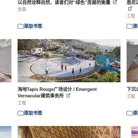
以自然诠释自然，读者们对“绿色”房屋的衡量
悉尼
文章
工程
添加书签
添
海地Tapis Rouge广场设计 / Emergent
下沉公园
Vernacular建筑事务所
工程
工程
添加书签
添