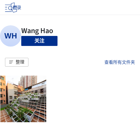
登录
关注
整理
查看所有文件夹