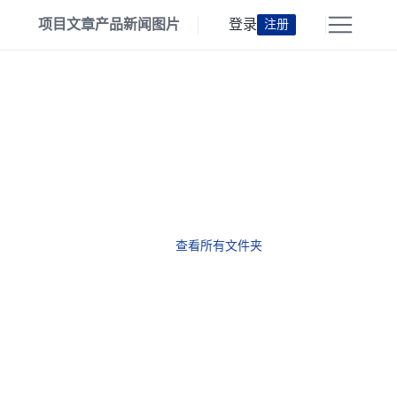
项目
文章
产品
新闻
图片
登录
注册
查看所有文件夹