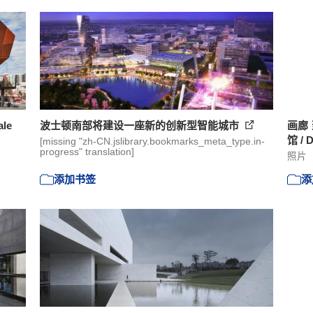
ale
波士顿南部将建设一座新的创新型智能城市
画廊
馆 / D
[missing "zh-CN.jslibrary.bookmarks_meta_type.in-
progress" translation]
照片
添加书签
添