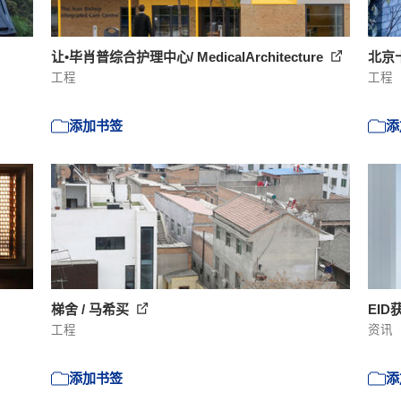
让•毕肖普综合护理中心/ MedicalArchitecture
北京
工程
工程
添加书签
添
梯舍 / 马希买
EI
工程
资讯
添加书签
添