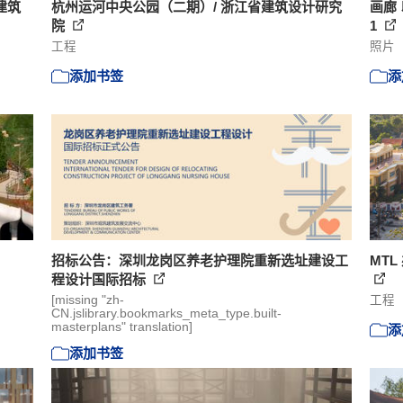
建筑
杭州运河中央公园（二期）/ 浙江省建筑设计研究
画廊
院
1
工程
照片
添加书签
添
招标公告：深圳龙岗区养老护理院重新选址建设工
MTL 
程设计国际招标
[missing "zh-
工程
CN.jslibrary.bookmarks_meta_type.built-
masterplans" translation]
添
添加书签