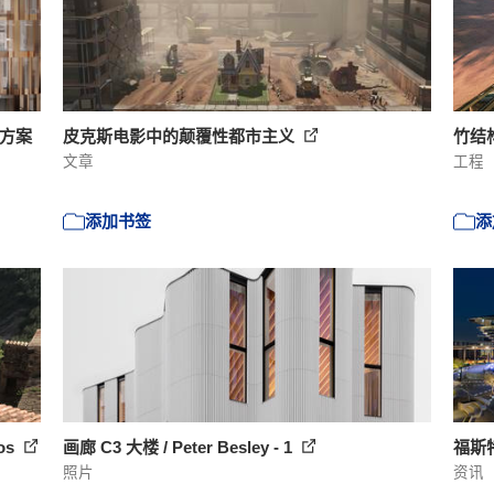
’方案
皮克斯电影中的颠覆性都市主义
竹结
文章
工程
添加书签
添
tos
画廊 C3 大楼 / Peter Besley - 1
福斯
照片
资讯