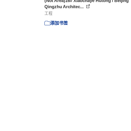
(Not Area)16# Xiaochaye Hutong / Beijing
Qingzhu Architec...
工程
添加书签