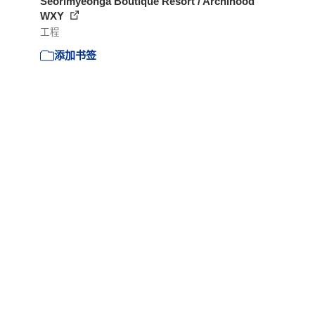
Seorimyeonga Boutique Resort / Archihood
WXY
工程
添加书签