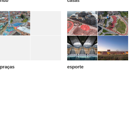
hub
casas
praças
esporte