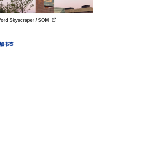
tford Skyscraper / SOM
加书签