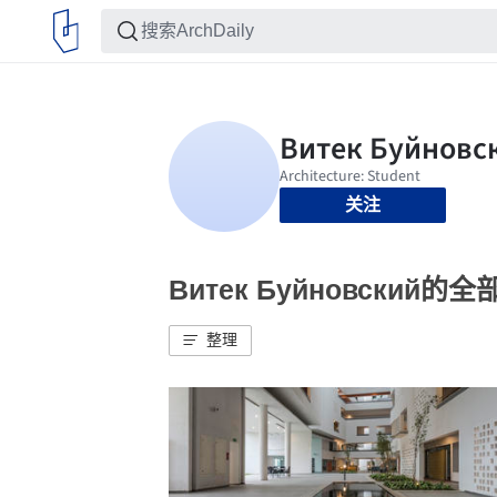
关注
Витек Буйновский的
整理