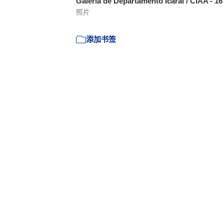
Galería de Departamento Icaraí / CIAA - 1
照片
添加书签