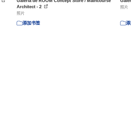
6
Galería de ROOM Concept Store / Maincourse
Galer
Architect - 2
照片
照片
添加书签
添