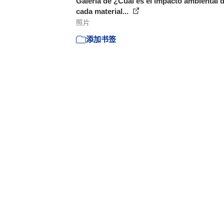
Galería de ¿Cuál es el impacto ambiental 
cada material...
照片
添加书签