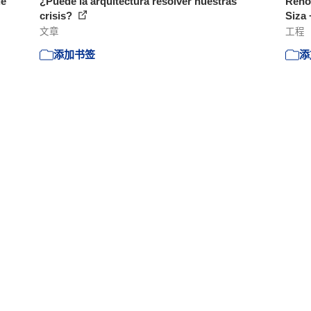
de
¿Puede la arquitectura resolver nuestras
Renov
crisis?
Siza 
文章
工程
添加书签
添