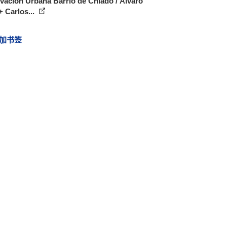
ación Urbana Barrio de Chiado / Álvaro
+ Carlos...
加书签