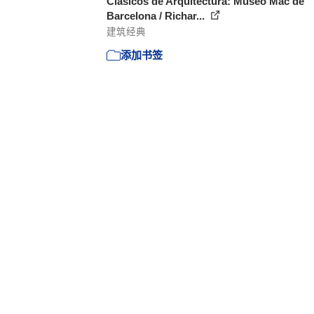
Clásicos de Arquitectura: Museo Mac de
Barcelona / Richar...
建筑经典
添加书签