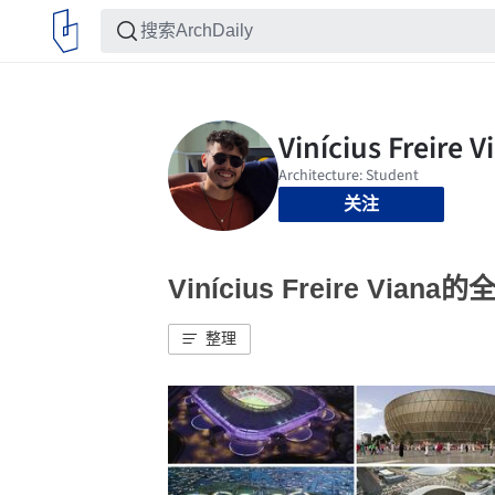
关注
Vinícius Freire Vian
整理