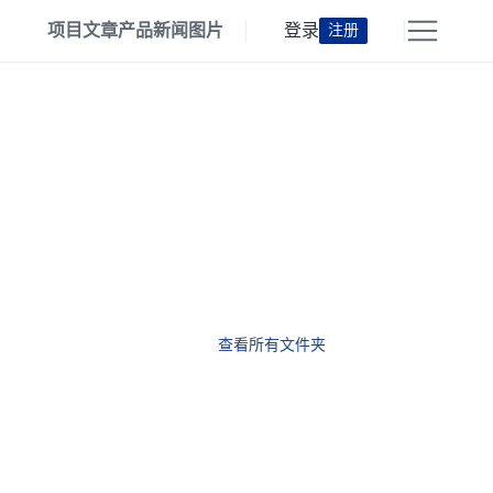
项目
文章
产品
新闻
图片
登录
注册
查看所有文件夹