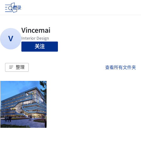
登录
关注
整理
查看所有文件夹