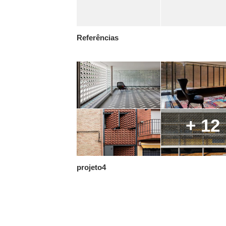
Referências
+ 12
projeto4