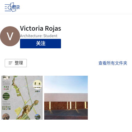
登录
关注
整理
查看所有文件夹