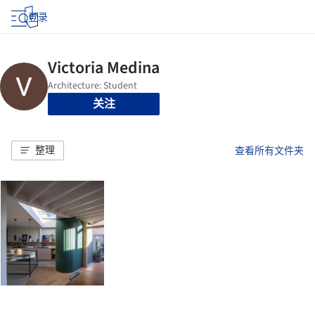
登录
关注
整理
查看所有文件夹