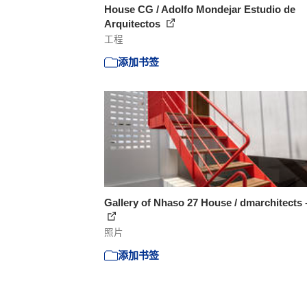
House CG / Adolfo Mondejar Estudio de
Arquitectos
工程
添加书签
Gallery of Nhaso 27 House / dmarchitects 
照片
添加书签