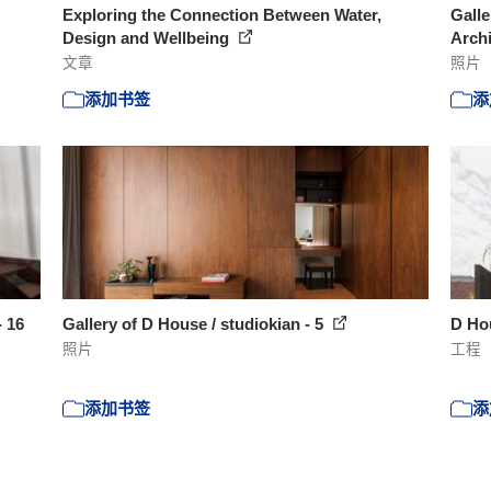
Exploring the Connection Between Water,
Galle
Design and Wellbeing
Archi
文章
照片
添加书签
添
- 16
Gallery of D House / studiokian - 5
D Hou
照片
工程
添加书签
添