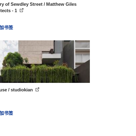
ry of Sewdley Street / Matthew Giles
tects - 1
加书签
se / studiokian
加书签