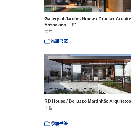
Gallery of Jardins House / Drucker Arquite
Associado...
照片
添加书签
RD House / Belluzzo Martinhão Arquiteto
工程
添加书签