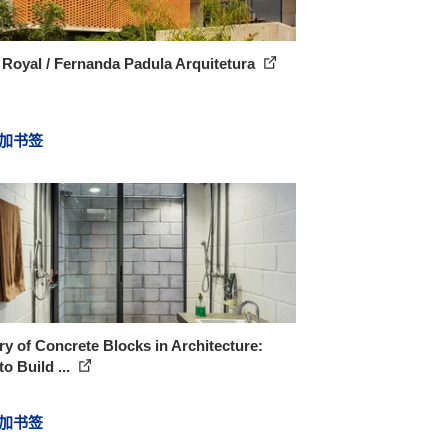
Royal / Fernanda Padula Arquitetura
加书签
ry of Concrete Blocks in Architecture:
o Build ...
加书签