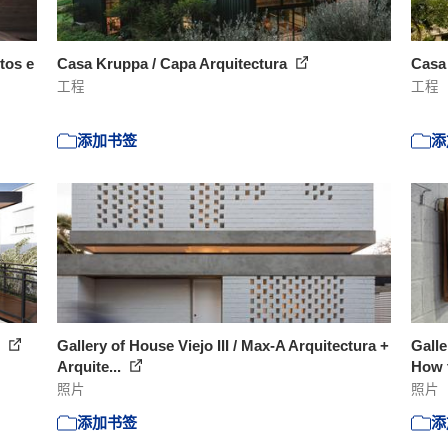
tos e
Casa Kruppa / Capa Arquitectura
Casa 
工程
工程
添加书签
添
s
Gallery of House Viejo III / Max-A Arquitectura +
Galle
Arquite...
How t
照片
照片
添加书签
添