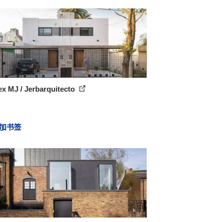
x MJ / Jerbarquitecto
加书签