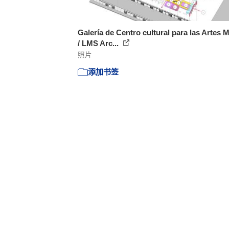
Galería de Centro cultural para las Artes 
/ LMS Arc...
照片
添加书签