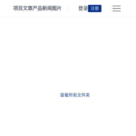
项目
文章
产品
新闻
图片
登录
注册
查看所有文件夹