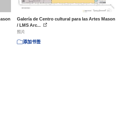
Mason
Galería de Centro cultural para las Artes Mason
/ LMS Arc...
照片
添加书签