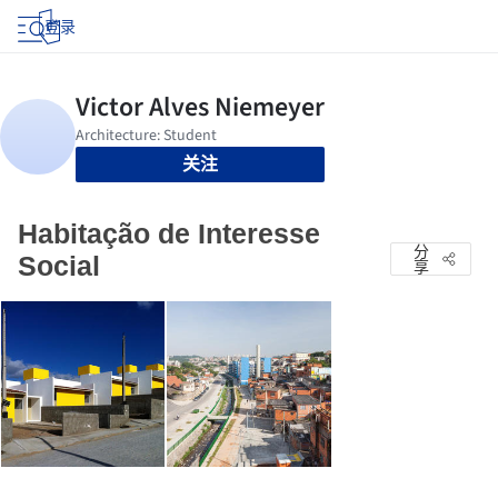
登录
关注
Habitação de Interesse
分
Social
享