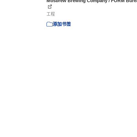
Mosbrew Brewing Company / FORM Bure
工程
添加书签