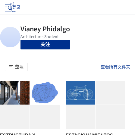
登录
关注
整理
查看所有文件夹