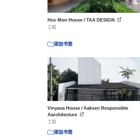
Hoc Mon House / TAA DESIGN
工程
添加书签
Vinyasa House / Aaksen Responsible
Aarchitecture
工程
添加书签