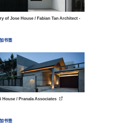
ry of Jose House / Fabian Tan Architect -
加书签
i House / Pranala Associates
加书签