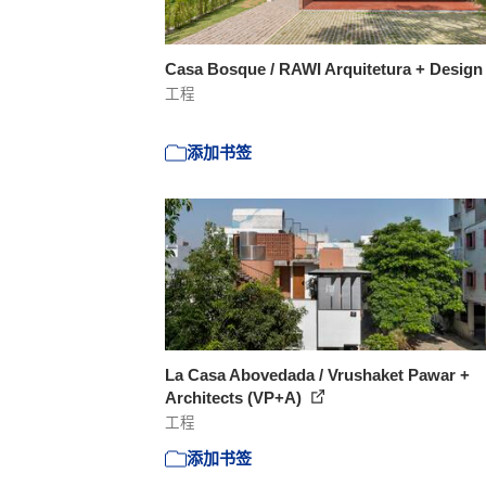
Casa Bosque / RAWI Arquitetura + Desig
工程
添加书签
La Casa Abovedada / Vrushaket Pawar +
Architects (VP+A)
工程
添加书签