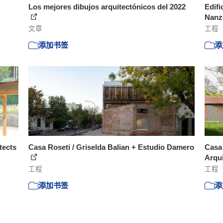
Los mejores dibujos arquitectónicos del 2022
Edifi
Nanze
文章
工程
添加书签
添
tects
Casa Roseti / Griselda Balian + Estudio Damero
Casa
Arqu
工程
工程
添加书签
添