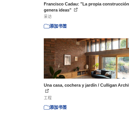
Francisco Cadau: "La propia construcción
genera ideas"
采访
添加书签
Una casa, cochera y jardín / Culligan Archi
工程
添加书签