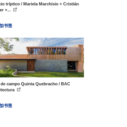
cio tríptico / Mariela Marchisio + Cristián
r +...
加书签
 de campo Quinta Quebracho / BAC
itectura
加书签