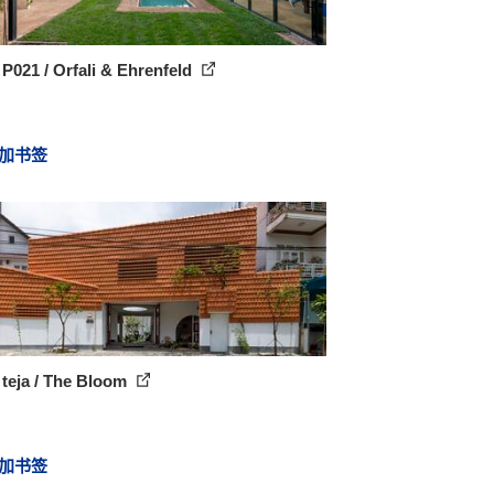
P021 / Orfali & Ehrenfeld
加书签
teja / The Bloom
加书签