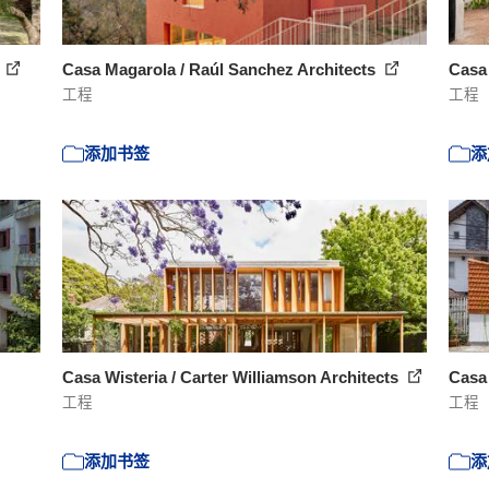
n
Casa Magarola / Raúl Sanchez Architects
Casa 
工程
工程
添加书签
添
Casa Wisteria / Carter Williamson Architects
Casa 
工程
工程
添加书签
添