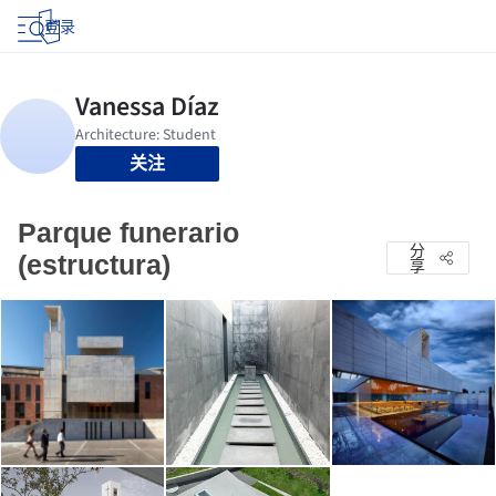
登录
关注
Parque funerario
分
(estructura)
享