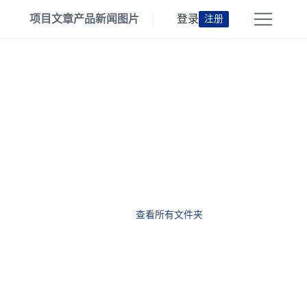
项目
文章
产品
新闻
图片
登录
注册
查看所有文件夹