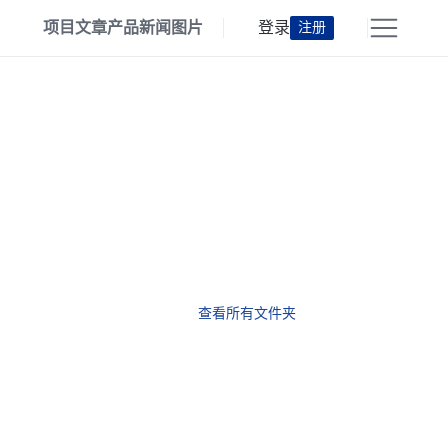
项目
文章
产品
新闻
图片
登录
注册
查看所有文件夹