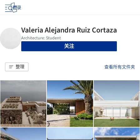
登录
关注
整理
查看所有文件夹