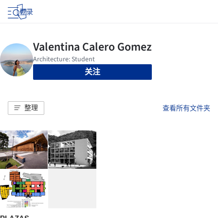
登录
关注
整理
查看所有文件夹