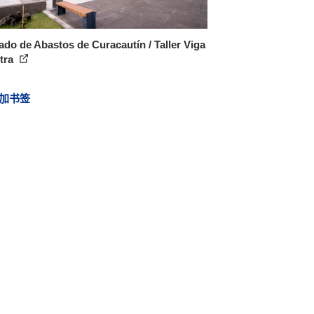
do de Abastos de Curacautín / Taller Viga
tra
加书签