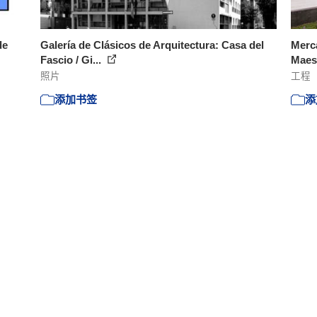
de
Galería de Clásicos de Arquitectura: Casa del
Merca
Fascio / Gi...
Maes
照片
工程
添加书签
添