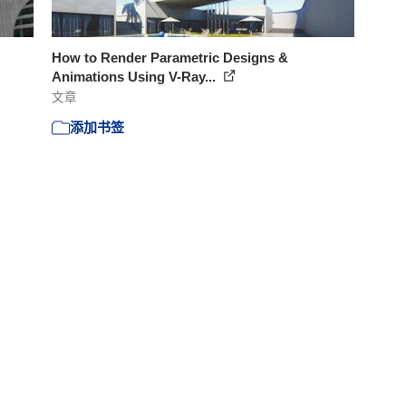
How to Render Parametric Designs &
Animations Using V-Ray...
文章
添加书签