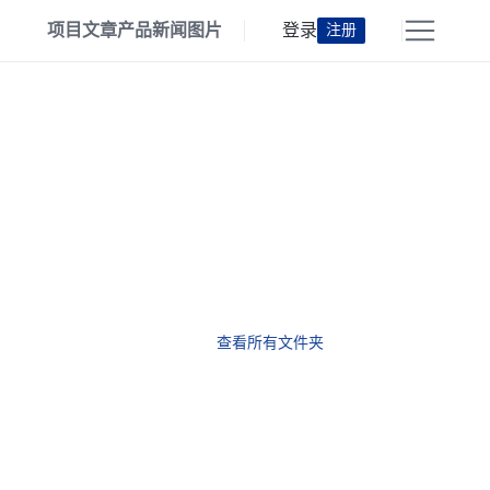
项目
文章
产品
新闻
图片
登录
注册
查看所有文件夹