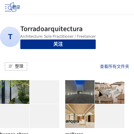
登录
关注
整理
查看所有文件夹