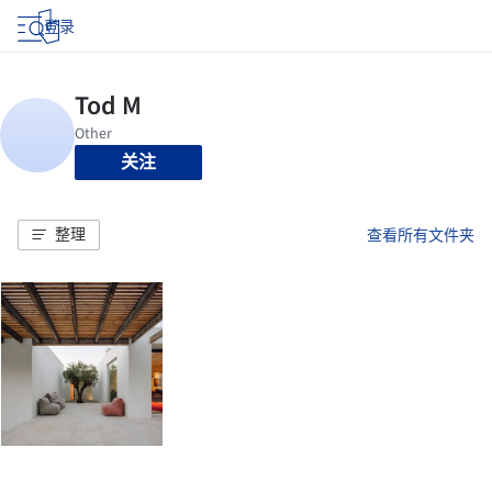
登录
关注
整理
查看所有文件夹