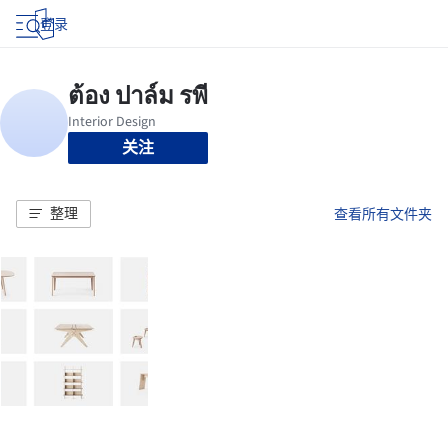
登录
关注
整理
查看所有文件夹