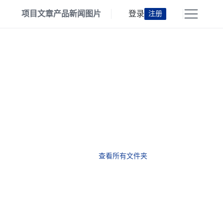
项目
文章
产品
新闻
图片
登录
注册
查看所有文件夹