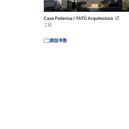
Casa Federica / TATÚ Arquitectura
工程
添加书签