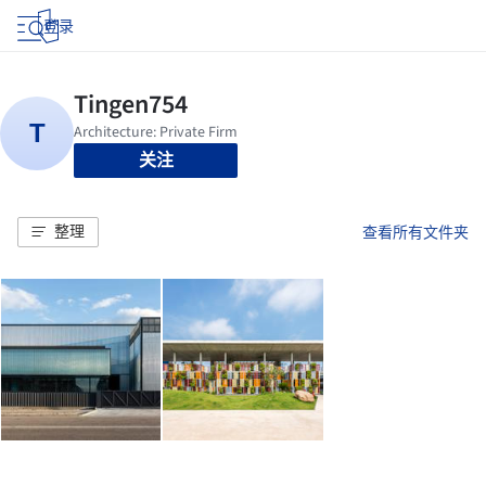
登录
关注
整理
查看所有文件夹