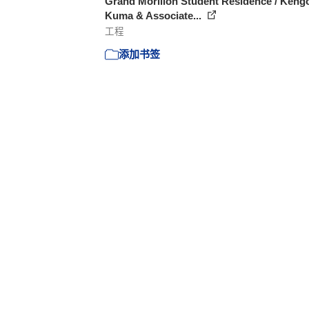
Grand Morillon Student Residence / Keng
Kuma & Associate...
工程
添加书签