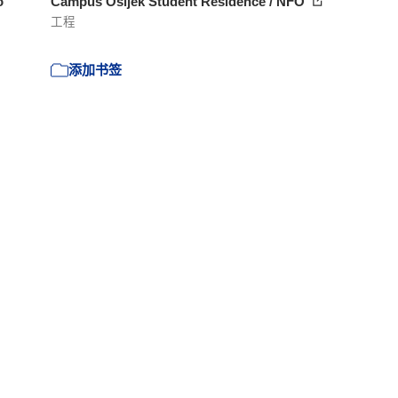
o
Campus Osijek Student Residence / NFO
工程
添加书签