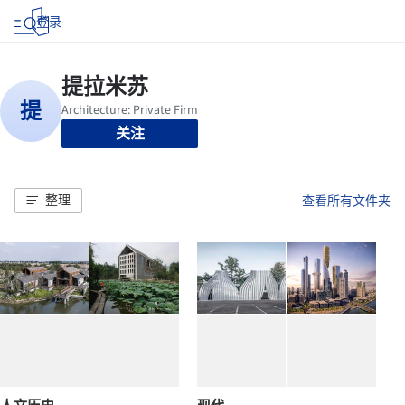
登录
关注
整理
查看所有文件夹