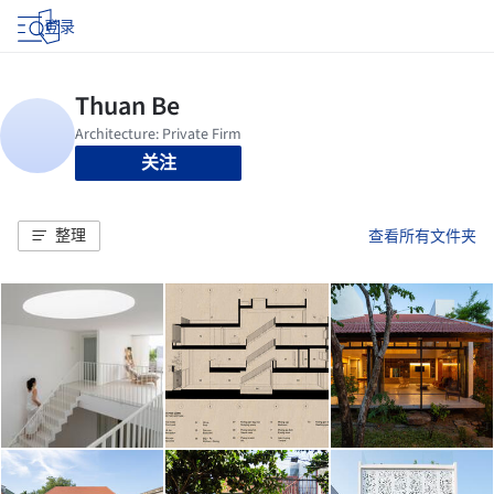
登录
关注
整理
查看所有文件夹