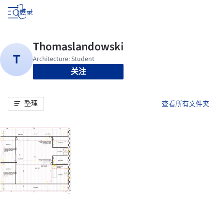
登录
关注
整理
查看所有文件夹