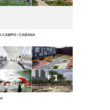
A CAMPO / CABANA
+ 1
as