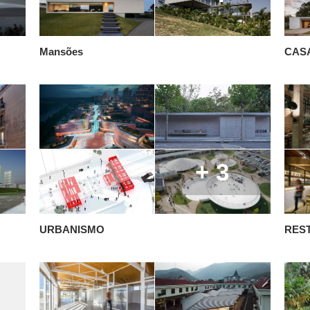
Mansões
CAS
+ 3
URBANISMO
RES