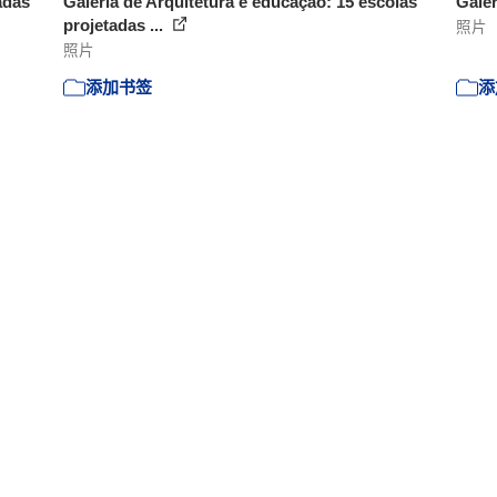
adas
Galeria de Arquitetura e educação: 15 escolas
Galer
projetadas ...
照片
照片
添加书签
添