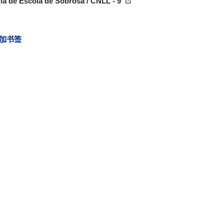
ia de Escola de Sobrosa / CNLL - 9
加书签