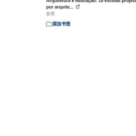
Arquitetura e educação: 15 escolas projet
por arquite...
杂项
添加书签