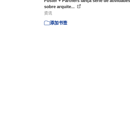
Foster + Partners lança série de atividade
sobre arquite...
资讯
添加书签