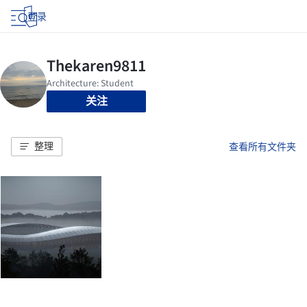
登录
关注
整理
查看所有文件夹