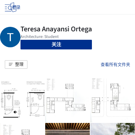
登录
关注
整理
查看所有文件夹