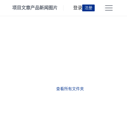
项目
文章
产品
新闻
图片
登录
注册
查看所有文件夹