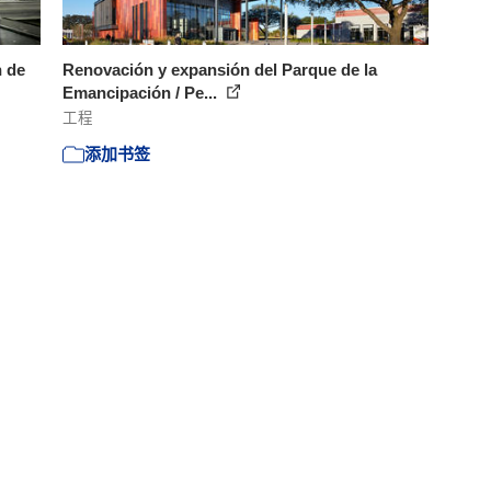
n de
Renovación y expansión del Parque de la
Emancipación / Pe...
工程
添加书签