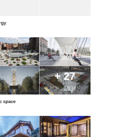
rgy
+ 27
c space