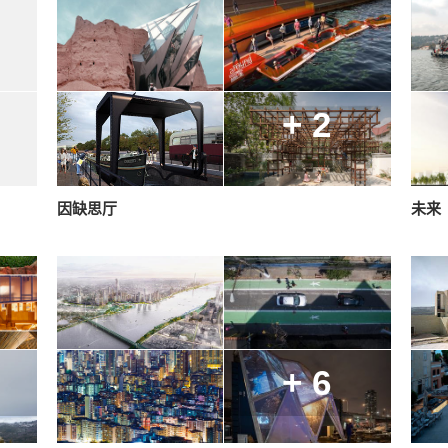
+ 2
因缺思厅
未来
+ 6