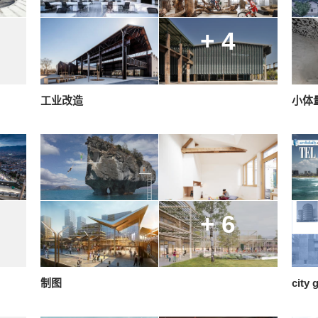
+ 4
工业改造
小体
+ 6
制图
city 