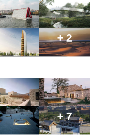
+ 2
+ 7