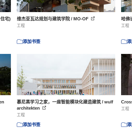
日住宅)
维杰亚瓦达规划与建筑学院 / MO-OF
哈佛设
工程
工程
添加书签
添
en
慕尼黑学习之家，一座智能模块化建造建筑 / wulf
Cros
architekten
工程
工程
添加书签
添