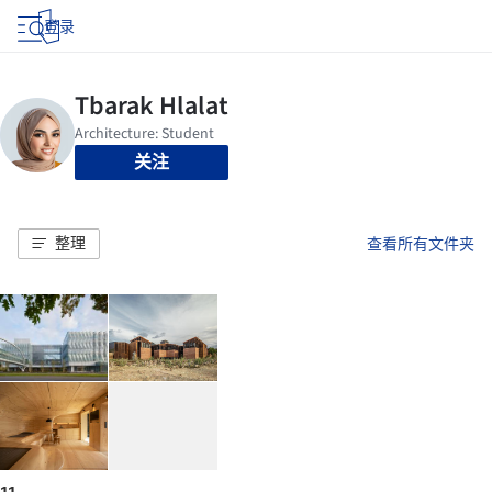
登录
关注
整理
查看所有文件夹