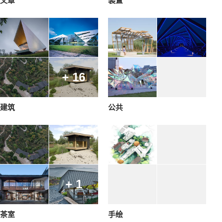
文章
装置
+ 16
建筑
公共
+ 1
茶室
手绘