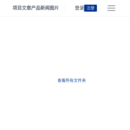
项目
文章
产品
新闻
图片
登录
注册
查看所有文件夹